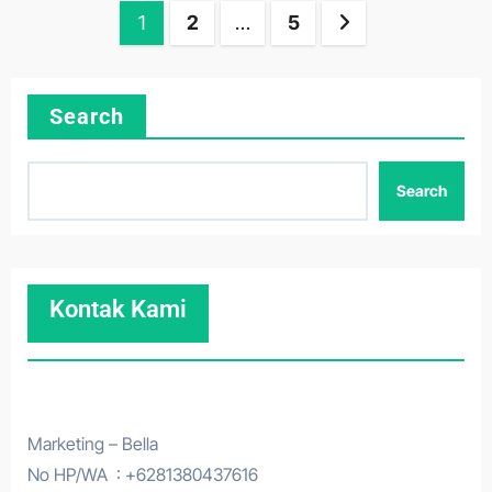
Posts
1
2
…
5
pagination
Search
Search
Kontak Kami
Marketing – Bella
No HP/WA : +6281380437616