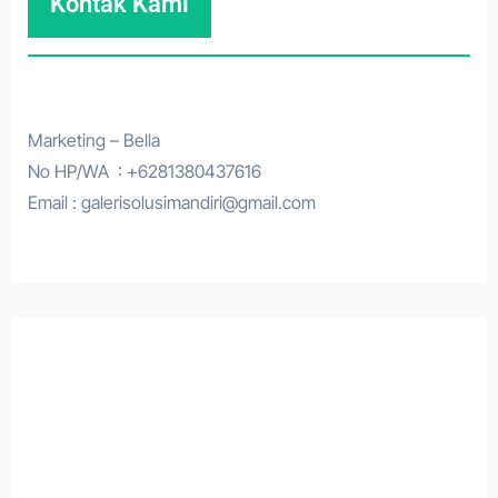
Kontak Kami
Marketing – Bella
No HP/WA : +6281380437616
Email : galerisolusimandiri@gmail.com