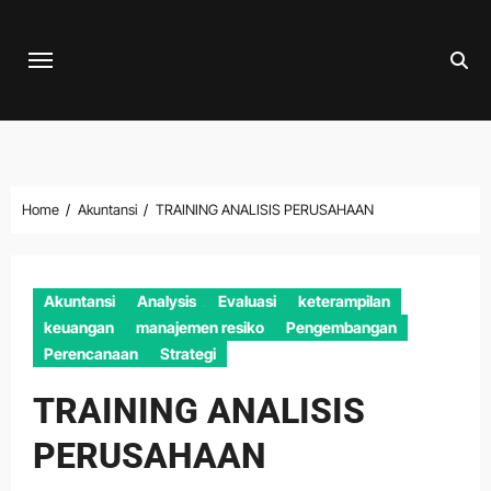
Skip
to
content
Home
Akuntansi
TRAINING ANALISIS PERUSAHAAN
Akuntansi
Analysis
Evaluasi
keterampilan
keuangan
manajemen resiko
Pengembangan
Perencanaan
Strategi
TRAINING ANALISIS
PERUSAHAAN