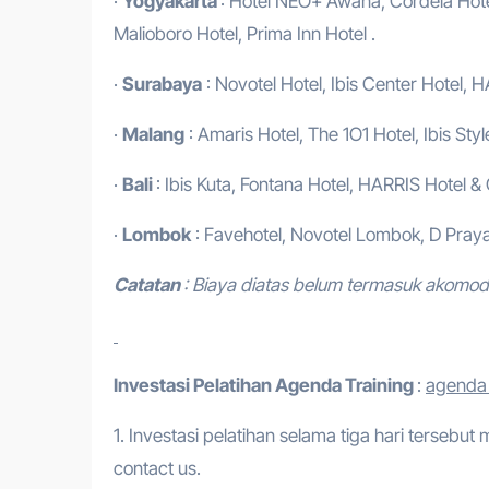
·
Yogyakarta
: Hotel NEO+ Awana, Cordela Hotel
Malioboro Hotel, Prima Inn Hotel .
·
Surabaya
: Novotel Hotel, Ibis Center Hotel, H
·
Malang
: Amaris Hotel, The 1O1 Hotel, Ibis Styl
·
Bali
: Ibis Kuta, Fontana Hotel, HARRIS Hotel &
·
Lombok
: Favehotel, Novotel Lombok, D Praya
Catatan
: Biaya diatas belum termasuk akomo
Investasi Pelatihan
Agenda Training
:
agenda 
1. Investasi pelatihan selama tiga hari tersebut
contact us.