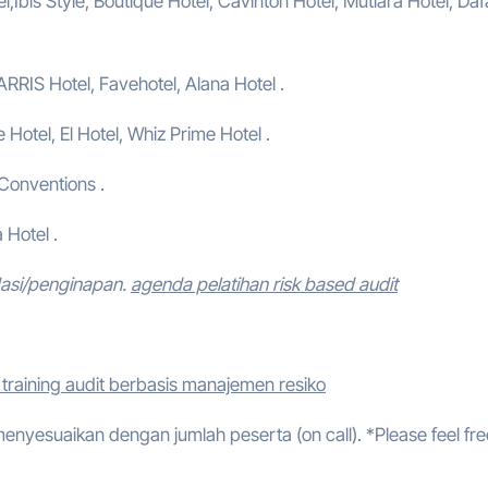
,Ibis Style, Boutique Hotel, Cavinton Hotel, Mutiara Hotel, Da
ARRIS Hotel, Favehotel, Alana Hotel .
e Hotel, El Hotel, Whiz Prime Hotel .
 Conventions .
 Hotel .
dasi/penginapan.
agenda pelatihan risk based audit
training audit berbasis manajemen resiko
 menyesuaikan dengan jumlah peserta (on call). *Please feel fre