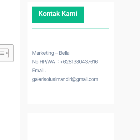
Kontak Kami
Marketing – Bella
No HP/WA : +6281380437616
Email :
galerisolusimandiri@gmail.com