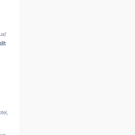
ua)
dit
tel,