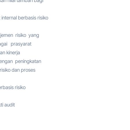
an nilai tambah bagi
ternal berbasis risiko
ajemen risiko yang
gai prasyarat
n kinerja
dengan peningkatan
risiko dan proses
rbasis risiko
i audit