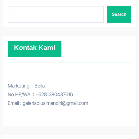
Search
Kontak Kami
Marketing – Bella
No HP/WA : +6281380437616
Email : galerisolusimandiri@gmail.com