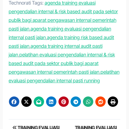
Technorati Tags:
agenda training evaluasi
pengendalian internal & risk based audit pada sektor
publik bagi aparat pengawasan internal pemerintah
pasti jalan
,
agenda training evaluasi pengendalian
internal pasti jalan
,
agenda training risk based audit
pasti jalan
,
agenda training internal audit pasti
jalan
,
pelatihan evaluasi pengendalian internal & risk
based audit pada sektor publik bagi aparat
pengawasan internal pemerintah pasti jalan
,
pelatihan
evaluasi pengendalian internal pasti running
Post
TRAINING EVALUASI
TRAINING EVALUASI