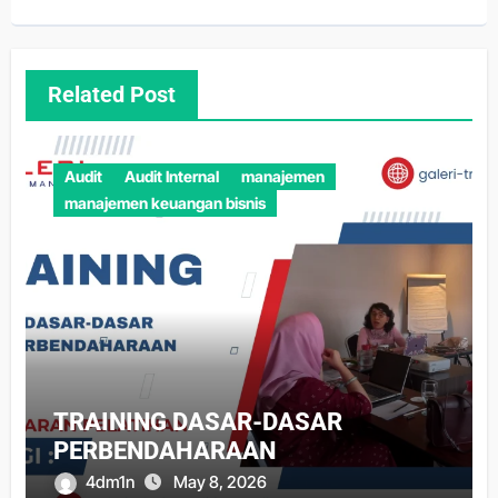
Related Post
Audit
Audit Internal
manajemen
manajemen keuangan bisnis
TRAINING DASAR-DASAR
PERBENDAHARAAN
4dm1n
May 8, 2026