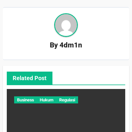
By
4dm1n
Related Post
Business
Hukum
Regulasi