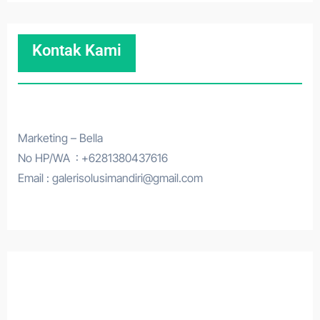
Kontak Kami
Marketing – Bella
No HP/WA : +6281380437616
Email : galerisolusimandiri@gmail.com