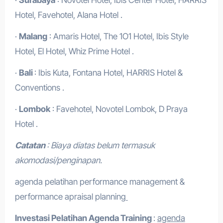
·
Surabaya
: Novotel Hotel, Ibis Center Hotel, HARRIS
Hotel, Favehotel, Alana Hotel .
·
Malang
: Amaris Hotel, The 1O1 Hotel, Ibis Style
Hotel, El Hotel, Whiz Prime Hotel .
·
Bali
: Ibis Kuta, Fontana Hotel, HARRIS Hotel &
Conventions .
·
Lombok
: Favehotel, Novotel Lombok, D Praya
Hotel .
Catatan
: Biaya diatas belum termasuk
akomodasi/penginapan.
agenda pelatihan performance management &
performance apraisal planning
Investasi Pelatihan
Agenda Training
:
agenda