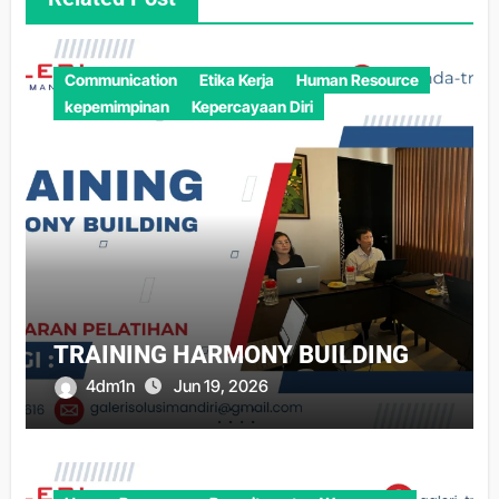
Communication
Etika Kerja
Human Resource
kepemimpinan
Kepercayaan Diri
TRAINING HARMONY BUILDING
4dm1n
Jun 19, 2026