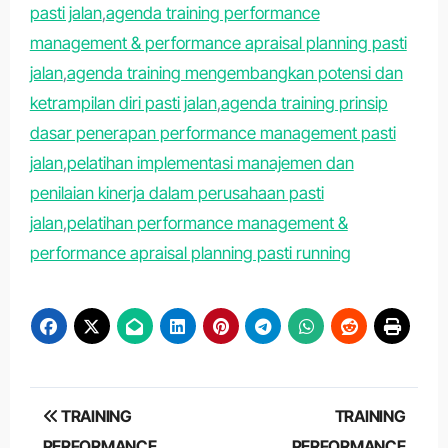
pasti jalan
,
agenda training performance
management & performance apraisal planning pasti
jalan
,
agenda training mengembangkan potensi dan
ketrampilan diri pasti jalan
,
agenda training prinsip
dasar penerapan performance management pasti
jalan
,
pelatihan implementasi manajemen dan
penilaian kinerja dalam perusahaan pasti
jalan
,
pelatihan performance management &
performance apraisal planning pasti running
Post
TRAINING
TRAINING
navigation
PERFORMANCE
PERFORMANCE