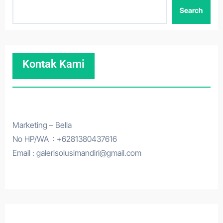
Search
Kontak Kami
Marketing – Bella
No HP/WA : +6281380437616
Email : galerisolusimandiri@gmail.com