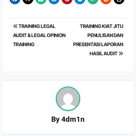
Post
TRAINING LEGAL
TRAINING KIAT JITU
navigation
AUDIT & LEGAL OPINION
PENULISAN DAN
TRAINING
PRESENTASI LAPORAN
HASIL AUDIT
By
4dm1n