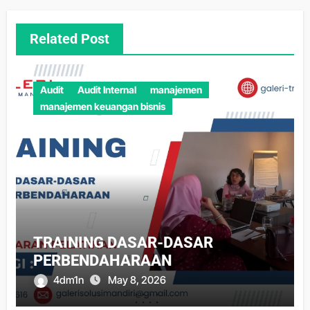
Related Post
Audit
Audit Internal
manajemen
manajemen keuangan bisnis
TRAINING DASAR-DASAR
PERBENDAHARAAN
4dm1n
May 8, 2026