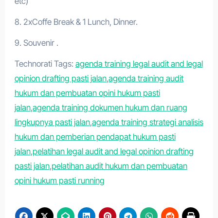
etc)
8. 2xCoffe Break & 1 Lunch, Dinner.
9. Souvenir .
Technorati Tags:
agenda training legal audit and legal
opinion drafting pasti jalan
,
agenda training audit
hukum dan pembuatan opini hukum pasti
jalan
,
agenda training dokumen hukum dan ruang
lingkupnya pasti jalan
,
agenda training strategi analisis
hukum dan pemberian pendapat hukum pasti
jalan
,
pelatihan legal audit and legal opinion drafting
pasti jalan
,
pelatihan audit hukum dan pembuatan
opini hukum pasti running