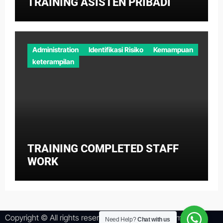
TRAINING ASISTEN PRIBADI
Administration
Identifikasi Risiko
Kemampuan
keterampilan
TRAINING COMPLETED STAFF
WORK
Copyright © All rights reserved
|
Newsper
by
Themeansar
.
Need Help?
Chat with us