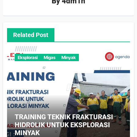
By
4dm1n
Related Post
Eksplorasi
Migas
Minyak
TRAINING TEKNIK FRAKTURASI
HIDROLIK UNTUK EKSPLORASI
MINYAK