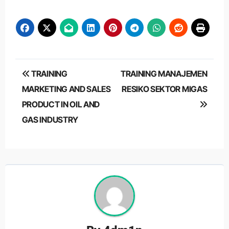
Post
TRAINING
TRAINING MANAJEMEN
navigation
MARKETING AND SALES
RESIKO SEKTOR MIGAS
PRODUCT IN OIL AND
GAS INDUSTRY