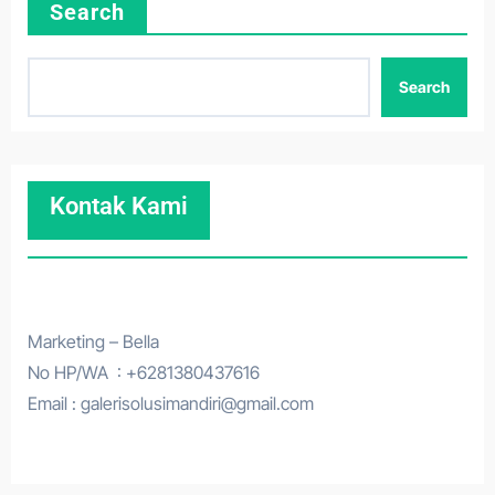
Search
Search
Kontak Kami
Marketing – Bella
No HP/WA : +6281380437616
Email : galerisolusimandiri@gmail.com