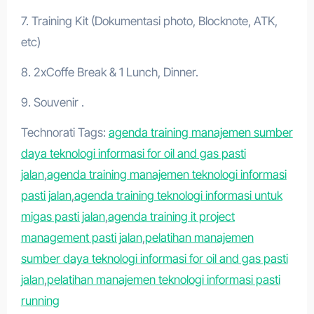
7. Training Kit (Dokumentasi photo, Blocknote, ATK,
etc)
8. 2xCoffe Break & 1 Lunch, Dinner.
9. Souvenir .
Technorati Tags:
agenda training manajemen sumber
daya teknologi informasi for oil and gas pasti
jalan
,
agenda training manajemen teknologi informasi
pasti jalan
,
agenda training teknologi informasi untuk
migas pasti jalan
,
agenda training it project
management pasti jalan
,
pelatihan manajemen
sumber daya teknologi informasi for oil and gas pasti
jalan
,
pelatihan manajemen teknologi informasi pasti
running