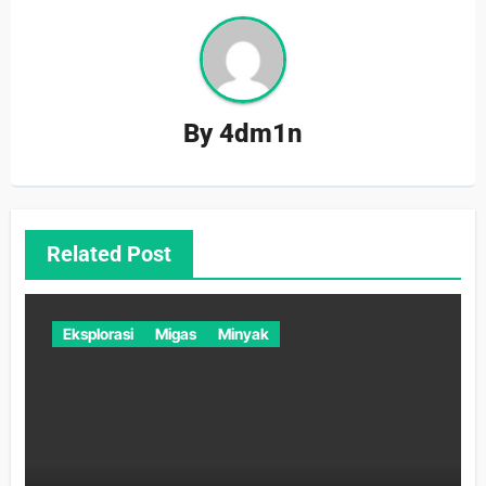
By
4dm1n
Related Post
Eksplorasi
Migas
Minyak