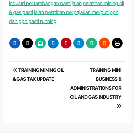
industri pertambangan pasti jalan
,
pelatihan mining oil
& gas pasti jalan
,
pelatihan perpajakan meliputi pph
dan ppn pasti running
Post
TRAINING MINING OIL
TRAINING MINI
navigation
& GAS TAX UPDATE
BUSINESS &
ADMINISTRATIONS FOR
OIL AND GAS INDUSTRY