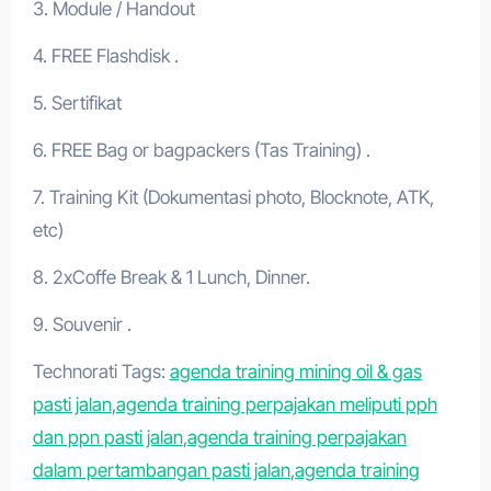
3. Module / Handout
4. FREE Flashdisk .
5. Sertifikat
6. FREE Bag or bagpackers (Tas Training) .
7. Training Kit (Dokumentasi photo, Blocknote, ATK,
etc)
8. 2xCoffe Break & 1 Lunch, Dinner.
9. Souvenir .
Technorati Tags:
agenda training mining oil & gas
pasti jalan
,
agenda training perpajakan meliputi pph
dan ppn pasti jalan
,
agenda training perpajakan
dalam pertambangan pasti jalan
,
agenda training