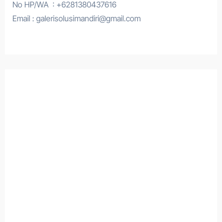
No HP/WA : +6281380437616
Email : galerisolusimandiri@gmail.com