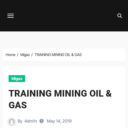
Skip
to
content
Home
Migas
TRAINING MINING OIL & GAS
Migas
TRAINING MINING OIL &
GAS
By
4dm1n
May 14, 2019