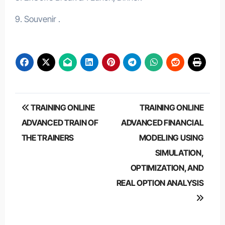
9. Souvenir .
Post
TRAINING ONLINE
TRAINING ONLINE
navigation
ADVANCED TRAIN OF
ADVANCED FINANCIAL
THE TRAINERS
MODELING USING
SIMULATION,
OPTIMIZATION, AND
REAL OPTION ANALYSIS