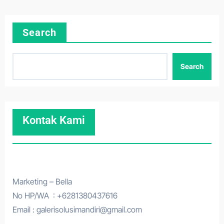
Search
Search
Kontak Kami
Marketing – Bella
No HP/WA : +6281380437616
Email : galerisolusimandiri@gmail.com