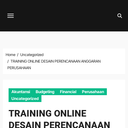
Skip
to
content
Home
Uncategorized
TRAINING ONLINE DESAIN PERENCANAAN ANGGARAN
PERUSAHAAN
Akuntansi
Budgeting
Financial
Perusahaan
Uncategorized
TRAINING ONLINE
DESAIN PERENCANAAN