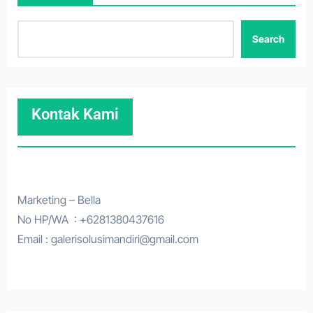
Search
Kontak Kami
Marketing – Bella
No HP/WA : +6281380437616
Email : galerisolusimandiri@gmail.com