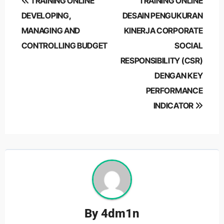
TRAINING ONLINE
TRAINING ONLINE
navigation
DEVELOPING,
DESAIN PENGUKURAN
MANAGING AND
KINERJA CORPORATE
CONTROLLING BUDGET
SOCIAL
RESPONSIBILITY (CSR)
DENGAN KEY
PERFORMANCE
INDICATOR
By
4dm1n