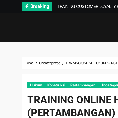
Skip
Breaking
TRAINING CUSTOMER LOYALTY
to
content
Home
Uncategorized
TRAINING ONLINE HUKUM KONST
Hukum
Konstruksi
Pertambangan
Uncategor
TRAINING ONLINE
(PERTAMBANGAN)