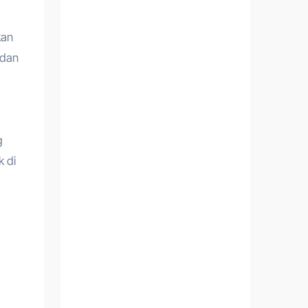
kan
 dan
g
 di