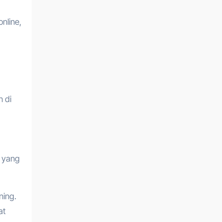
nline,
n di
n yang
ning.
at