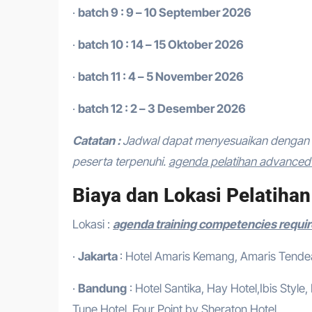
·
batch 9 : 9 – 10 September 2026
·
batch 10 : 14 – 15 Oktober 2026
·
batch 11 : 4 – 5 November 2026
·
batch 12 : 2 – 3 Desember 2026
Catatan :
Jadwal dapat menyesuaikan dengan 
peserta terpenuhi.
agenda pelatihan advanced l
Biaya dan Lokasi Pelatihan
Lokasi :
agenda training competencies require
·
Jakarta
: Hotel Amaris Kemang, Amaris Tendean
·
Bandung
: Hotel Santika, Hay Hotel,Ibis Style
Tune Hotel, Four Point by Sheraton Hotel.