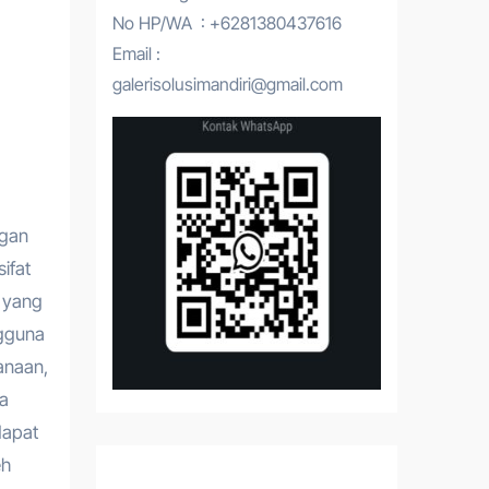
No HP/WA : +6281380437616
Email :
galerisolusimandiri@gmail.com
ngan
ifat
n yang
ngguna
anaan,
ya
dapat
eh