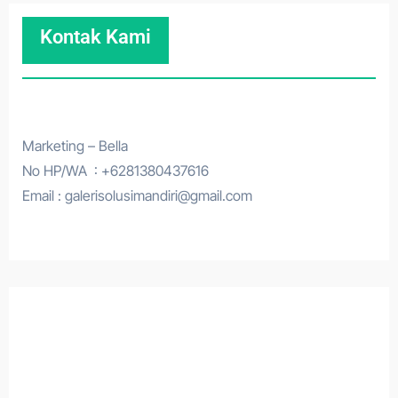
Kontak Kami
Marketing – Bella
No HP/WA : +6281380437616
Email : galerisolusimandiri@gmail.com