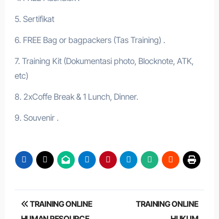
5. Sertifikat
6. FREE Bag or bagpackers (Tas Training) .
7. Training Kit (Dokumentasi photo, Blocknote, ATK,
etc)
8. 2xCoffe Break & 1 Lunch, Dinner.
9. Souvenir .
Post
TRAINING ONLINE
TRAINING ONLINE
navigation
HUMAN RESOURCE
HUKUM