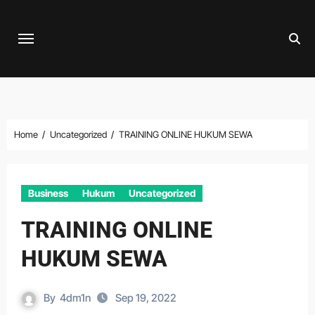
Skip
to
content
Home
Uncategorized
TRAINING ONLINE HUKUM SEWA
Business
Hukum
Uncategorized
TRAINING ONLINE
HUKUM SEWA
By
4dm1n
Sep 19, 2022