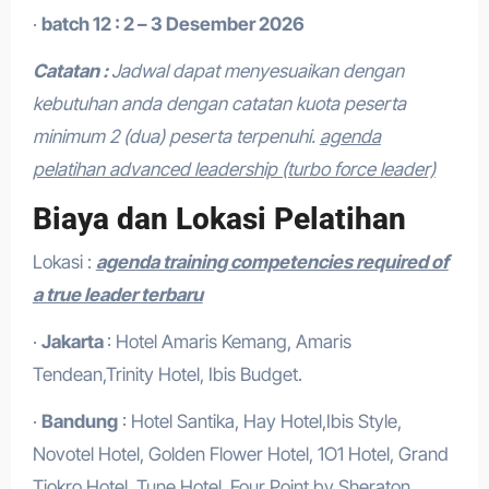
·
batch 12 : 2 – 3 Desember 2026
Catatan :
Jadwal dapat menyesuaikan dengan
kebutuhan anda dengan catatan kuota peserta
minimum 2 (dua) peserta terpenuhi.
agenda
pelatihan advanced leadership (turbo force leader)
Biaya dan Lokasi Pelatihan
Lokasi :
agenda training competencies required of
a true leader terbaru
·
Jakarta
: Hotel Amaris Kemang, Amaris
Tendean,Trinity Hotel, Ibis Budget.
·
Bandung
: Hotel Santika, Hay Hotel,Ibis Style,
Novotel Hotel, Golden Flower Hotel, 1O1 Hotel, Grand
Tjokro Hotel, Tune Hotel, Four Point by Sheraton