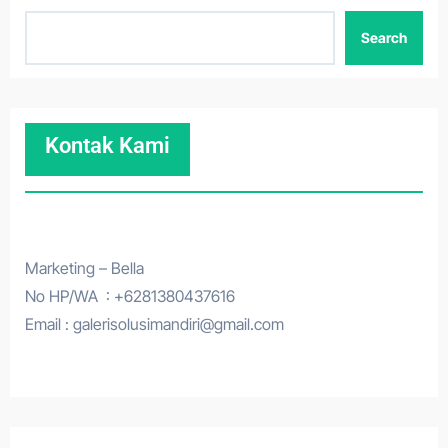
Search
Kontak Kami
Marketing – Bella
No HP/WA : +6281380437616
Email : galerisolusimandiri@gmail.com