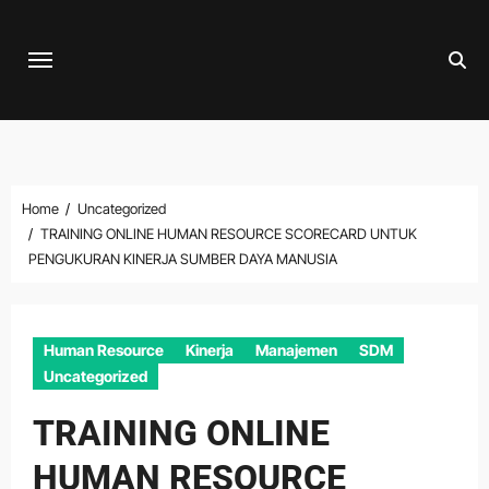
Skip
to
content
Home
Uncategorized
TRAINING ONLINE HUMAN RESOURCE SCORECARD UNTUK
PENGUKURAN KINERJA SUMBER DAYA MANUSIA
Human Resource
Kinerja
Manajemen
SDM
Uncategorized
TRAINING ONLINE
HUMAN RESOURCE