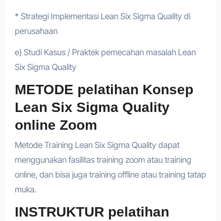
* Strategi Implementasi Lean Six Sigma Quality di
perusahaan
e) Studi Kasus / Praktek pemecahan masalah Lean
Six Sigma Quality
METODE pelatihan Konsep
Lean Six Sigma Quality
online Zoom
Metode Training Lean Six Sigma Quality dapat
menggunakan fasilitas training zoom atau training
online, dan bisa juga training offline atau training tatap
muka.
INSTRUKTUR pelatihan