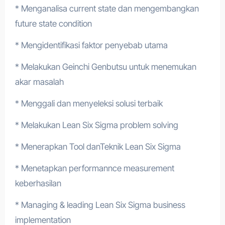
* Menganalisa current state dan mengembangkan
future state condition
* Mengidentifikasi faktor penyebab utama
* Melakukan Geinchi Genbutsu untuk menemukan
akar masalah
* Menggali dan menyeleksi solusi terbaik
* Melakukan Lean Six Sigma problem solving
* Menerapkan Tool danTeknik Lean Six Sigma
* Menetapkan performannce measurement
keberhasilan
* Managing & leading Lean Six Sigma business
implementation