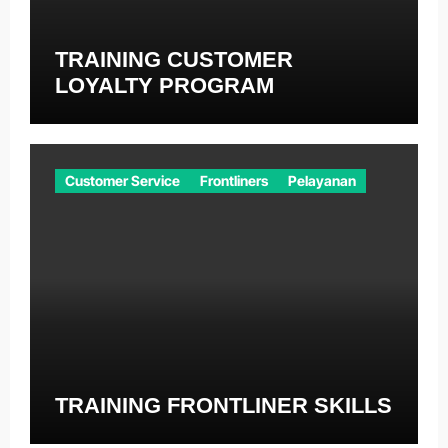
TRAINING CUSTOMER
LOYALTY PROGRAM
Customer Service
Frontliners
Pelayanan
TRAINING FRONTLINER SKILLS