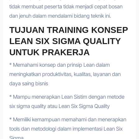
tidak membuat peserta tidak menjadi cepat bosan
dan jenuh dalam mendalami bidang teknik ini.
TUJUAN TRAINING KONSEP
LEAN SIX SIGMA QUALITY
UNTUK PRAKERJA
* Memahami konsep dan prinsip Lean dalam
meningkatkan produktivitas, kualitas, layanan dan
daya saing bisnis
* Mampu menerapkan Lean Sistim dengan metode
six sigma quality atau Lean Six Sigma Quality
* Memiliki kemampuan memahami dan menerapkan
tools dan metodologi dalam implementasi Lean Six
Sigma