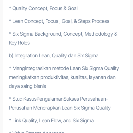
* Quality Concept, Focus & Goal
* Lean Concept, Focus , Goal, & Steps Process
* Six Sigma Background, Concept, Methodology &
Key Roles
b) Integration Lean, Quality dan Six Sigma
* Mengintegrasikan metode Lean Six Sigma Quality
meningkatkan produktivitas, kualitas, layanan dan
daya saing bisnis
* StudiKasusPengalamanSukses Perusahaan-
Perusahan Menerapkan Lean Six Sigma Quality
* Link Quality, Lean Flow, and Six Sigma