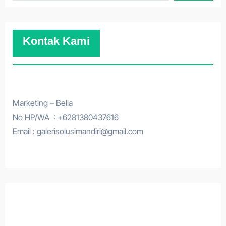
Kontak Kami
Marketing – Bella
No HP/WA : +6281380437616
Email : galerisolusimandiri@gmail.com