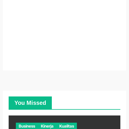
You Missed
Business
Kinerja
Kualitas