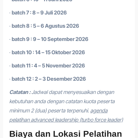
·
batch 7 : 8 – 9 Juli 2026
·
batch 8 : 5 – 6 Agustus 2026
·
batch 9 : 9 – 10 September 2026
·
batch 10 : 14 – 15 Oktober 2026
·
batch 11 : 4 – 5 November 2026
·
batch 12 : 2 – 3 Desember 2026
Catatan :
Jadwal dapat menyesuaikan dengan
kebutuhan anda dengan catatan kuota peserta
minimum 2 (dua) peserta terpenuhi.
agenda
pelatihan advanced leadership (turbo force leader)
Biaya dan Lokasi Pelatihan