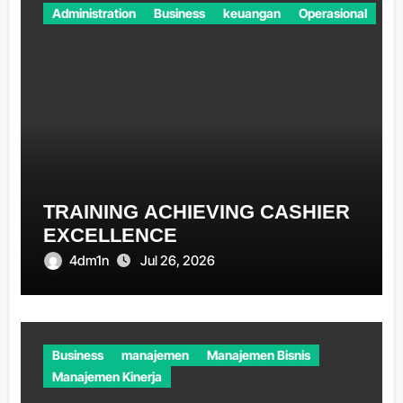
Administration
Business
keuangan
Operasional
TRAINING ACHIEVING CASHIER
EXCELLENCE
4dm1n
Jul 26, 2026
Business
manajemen
Manajemen Bisnis
Manajemen Kinerja