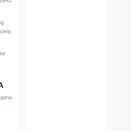
pleks,
ng
 yang
der
A
ngenai