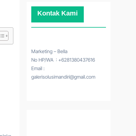
Kontak Kami
Marketing – Bella
No HP/WA : +6281380437616
Email :
galerisolusimandiri@gmail.com