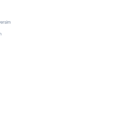
ersim
m