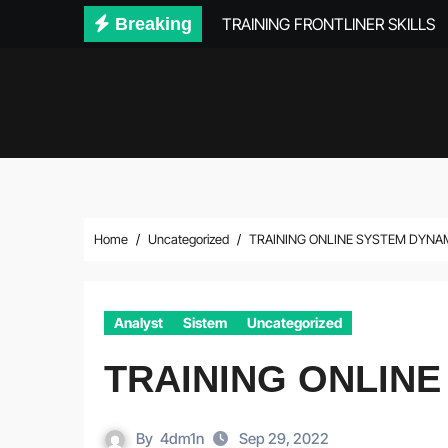
Skip
Breaking
TRAINING FRONTLINER SKILLS
to
content
Home
Uncategorized
TRAINING ONLINE SYSTEM DYNA
Analyst
Sistem
Uncategorized
TRAINING ONLIN
By
4dm1n
Sep 29, 2022