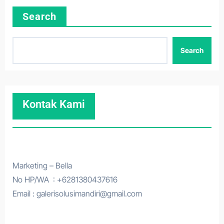
Search
Search
Kontak Kami
Marketing – Bella
No HP/WA : +6281380437616
Email : galerisolusimandiri@gmail.com