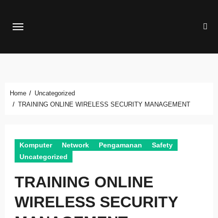
Skip
to
content
Home
Uncategorized
TRAINING ONLINE WIRELESS SECURITY MANAGEMENT
Komputer
Network
Pengamanan
Safety
Uncategorized
TRAINING ONLINE
WIRELESS SECURITY