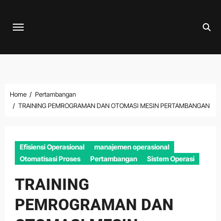
Skip
to
content
Home
Pertambangan
TRAINING PEMROGRAMAN DAN OTOMASI MESIN PERTAMBANGAN
Efisiensi Operasional
manajemen operasional
Otomatisasi Proses
Pertambangan
Sistem Operasi
TRAINING
PEMROGRAMAN DAN