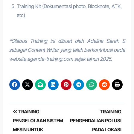
Training Kit (Dokumentasi photo, Blocknote, ATK,
etc)
*Silabus Training ini dibuat oleh Adelina Sarah S
sebagai Content Writer yang telah berkontribusi pada
website agenda-training.com sejak tahun 2025.
Post
TRAINING
TRAINING
navigation
PENGELOLAAN SISTEM
PENGENDALIAN POLUSI
MESIN UNTUK
PADA LOKASI