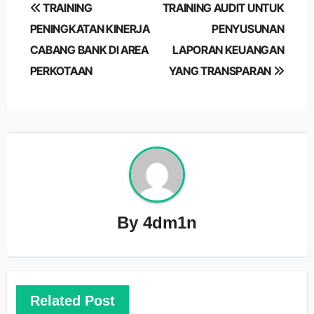
Post
TRAINING
TRAINING AUDIT UNTUK
navigation
PENINGKATAN KINERJA
PENYUSUNAN
CABANG BANK DI AREA
LAPORAN KEUANGAN
PERKOTAAN
YANG TRANSPARAN
By
4dm1n
Related Post