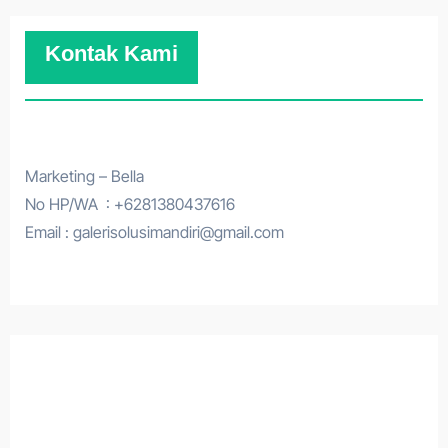
Kontak Kami
Marketing – Bella
No HP/WA : +6281380437616
Email : galerisolusimandiri@gmail.com