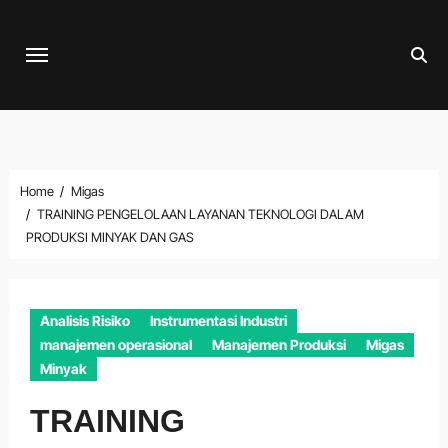
Skip
to
content
Home
Migas
TRAINING PENGELOLAAN LAYANAN TEKNOLOGI DALAM
PRODUKSI MINYAK DAN GAS
Analisis Risiko
Instrumentasi Industri
manajemen operasional
Manajemen Produksi
Migas
Minyak
TRAINING