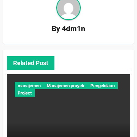
By
4dm1n
Related Post
manajemen
Manajemen proyek
Pengelolaan
Project