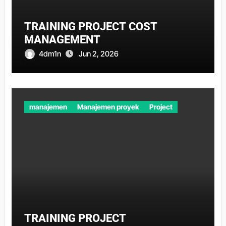
TRAINING PROJECT COST
MANAGEMENT
4dm1n
Jun 2, 2026
manajemen
Manajemen proyek
Project
TRAINING PROJECT