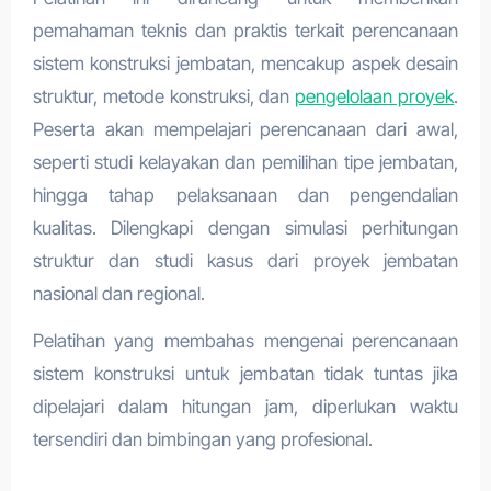
pemahaman teknis dan praktis terkait perencanaan
sistem konstruksi jembatan, mencakup aspek desain
struktur, metode konstruksi, dan
pengelolaan proyek
.
Peserta akan mempelajari perencanaan dari awal,
seperti studi kelayakan dan pemilihan tipe jembatan,
hingga tahap pelaksanaan dan pengendalian
kualitas. Dilengkapi dengan simulasi perhitungan
struktur dan studi kasus dari proyek jembatan
nasional dan regional.
Pelatihan yang membahas mengenai perencanaan
sistem konstruksi untuk jembatan tidak tuntas jika
dipelajari dalam hitungan jam, diperlukan waktu
tersendiri dan bimbingan yang profesional.