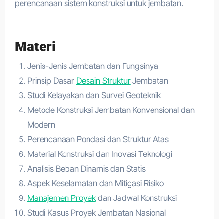
perencanaan sistem konstruksi untuk jembatan.
Materi
Jenis-Jenis Jembatan dan Fungsinya
Prinsip Dasar
Desain Struktur
Jembatan
Studi Kelayakan dan Survei Geoteknik
Metode Konstruksi Jembatan Konvensional dan
Modern
Perencanaan Pondasi dan Struktur Atas
Material Konstruksi dan Inovasi Teknologi
Analisis Beban Dinamis dan Statis
Aspek Keselamatan dan Mitigasi Risiko
Manajemen Proyek
dan Jadwal Konstruksi
Studi Kasus Proyek Jembatan Nasional