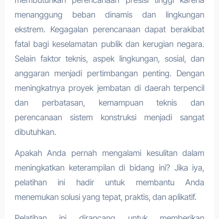
membutuhkan perencanaan presisi tinggi karena
menanggung beban dinamis dan lingkungan
ekstrem. Kegagalan perencanaan dapat berakibat
fatal bagi keselamatan publik dan kerugian negara.
Selain faktor teknis, aspek lingkungan, sosial, dan
anggaran menjadi pertimbangan penting. Dengan
meningkatnya proyek jembatan di daerah terpencil
dan perbatasan, kemampuan teknis dan
perencanaan sistem konstruksi menjadi sangat
dibutuhkan.
Apakah Anda pernah mengalami kesulitan dalam
meningkatkan keterampilan di bidang ini? Jika iya,
pelatihan ini hadir untuk membantu Anda
menemukan solusi yang tepat, praktis, dan aplikatif.
Pelatihan ini dirancang untuk memberikan