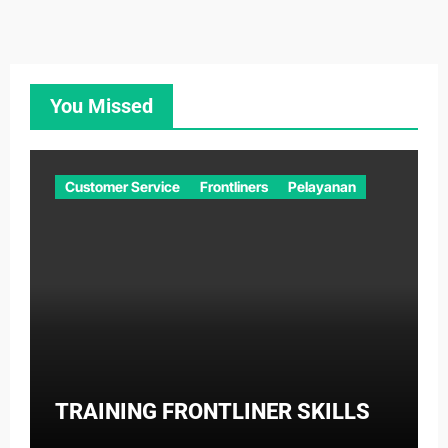
You Missed
Customer Service
Frontliners
Pelayanan
TRAINING FRONTLINER SKILLS