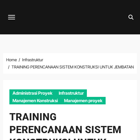
Skip
to
content
Home
Infrastruktur
TRAINING PERENCANAAN SISTEM KONSTRUKSI UNTUK JEMBATAN
Administrasi Proyek
Infrastruktur
Manajemen Konstruksi
Manajemen proyek
TRAINING
PERENCANAAN SISTEM