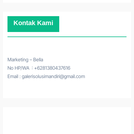
Kontak Kami
Marketing – Bella
No HP/WA : +6281380437616
Email : galerisolusimandiri@gmail.com