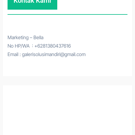
Kontak Kami
Marketing – Bella
No HP/WA : +6281380437616
Email : galerisolusimandiri@gmail.com