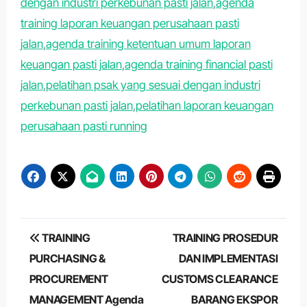
dengan industri perkebunan pasti jalan
,
agenda
training laporan keuangan perusahaan pasti
jalan
,
agenda training ketentuan umum laporan
keuangan pasti jalan
,
agenda training financial pasti
jalan
,
pelatihan psak yang sesuai dengan industri
perkebunan pasti jalan
,
pelatihan laporan keuangan
perusahaan pasti running
Post
TRAINING
TRAINING PROSEDUR
navigation
PURCHASING &
DAN IMPLEMENTASI
PROCUREMENT
CUSTOMS CLEARANCE
MANAGEMENT Agenda
BARANG EKSPOR