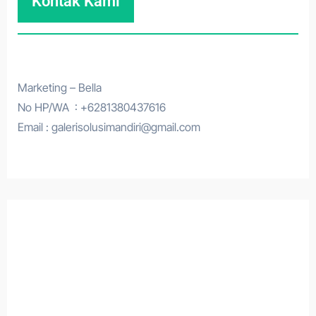
Kontak Kami
Marketing – Bella
No HP/WA : +6281380437616
Email : galerisolusimandiri@gmail.com