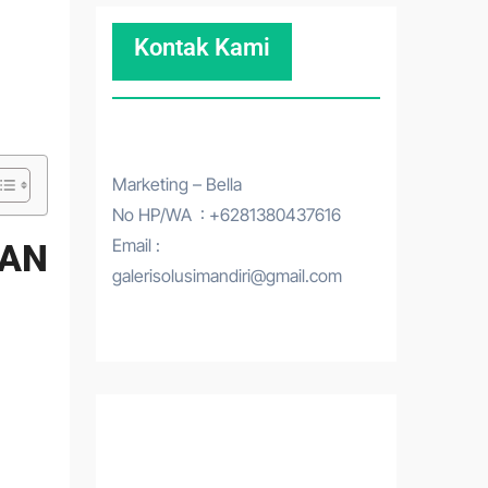
Kontak Kami
Marketing – Bella
No HP/WA : +6281380437616
Email :
TAN
galerisolusimandiri@gmail.com