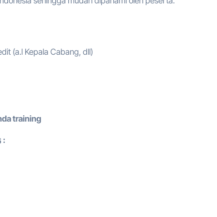
Indonesia sehingga mudah dipahami oleh peserta.
 (a.l Kepala Cabang, dll)
da training
 :