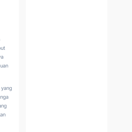
n
but
ya
puan
a yang
unga
ang
kan