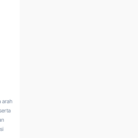
a arah
serta
an
si