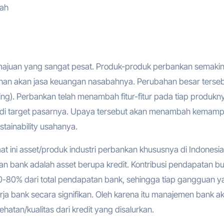
kemajuan yang sangat pesat. Produk-produk perbankan semaki
uhan akan jasa keuangan nasabahnya. Perubahan besar terse
ing). Perbankan telah menambah fitur-fitur pada tiap produkn
adi target pasarnya. Upaya tersebut akan menambah kemam
tainability usahanya.
t ini asset/produk industri perbankan khususnya di Indonesi
an bank adalah asset berupa kredit. Kontribusi pendapatan b
70-80% dari total pendapatan bank, sehingga tiap gangguan y
rja bank secara signifikan. Oleh karena itu manajemen bank a
atan/kualitas dari kredit yang disalurkan.