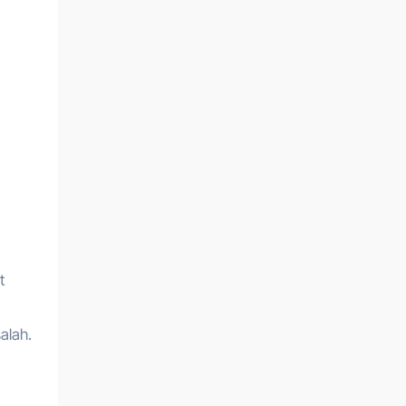
t
alah.