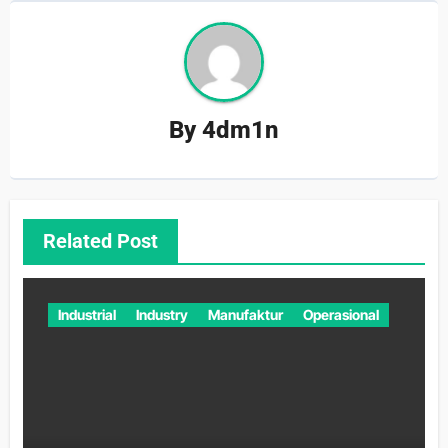
By
4dm1n
Related Post
Industrial
Industry
Manufaktur
Operasional