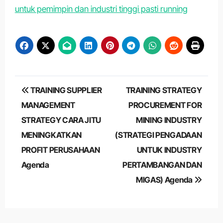
untuk pemimpin dan industri tinggi pasti running
Post
TRAINING SUPPLIER
TRAINING STRATEGY
navigation
MANAGEMENT
PROCUREMENT FOR
STRATEGY CARA JITU
MINING INDUSTRY
MENINGKATKAN
(STRATEGI PENGADAAN
PROFIT PERUSAHAAN
UNTUK INDUSTRY
Agenda
PERTAMBANGAN DAN
MIGAS) Agenda