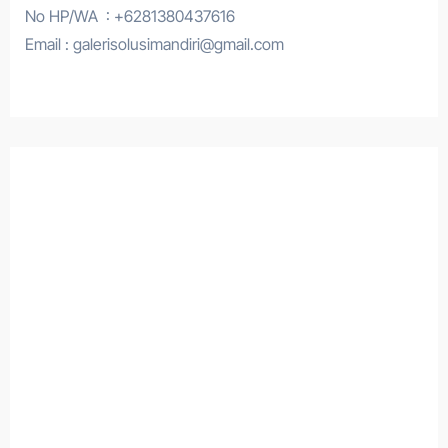
No HP/WA : +6281380437616
Email : galerisolusimandiri@gmail.com