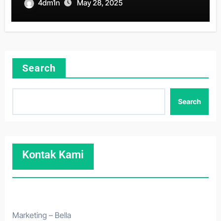
PEKERJA
4dm1n
May 28, 2025
Search
Search
Kontak Kami
Marketing – Bella