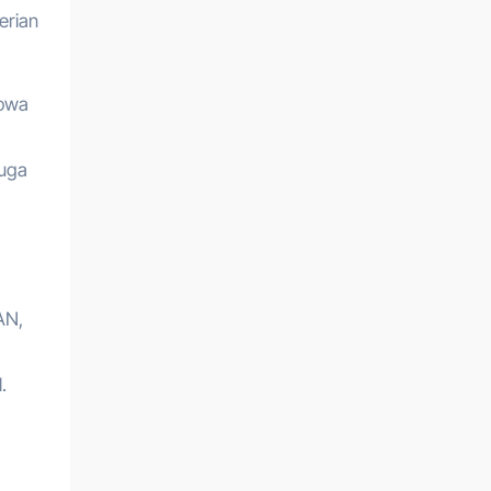
erian
sowa
juga
AN,
.
.