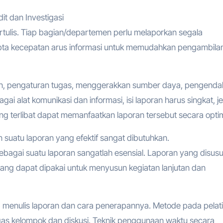
it dan Investigasi
ertulis. Tiap bagian/departemen perlu melaporkan segala
ipta kecepatan arus informasi untuk memudahkan pengambila
n, pengaturan tugas, menggerakkan sumber daya, pengendal
alat komunikasi dan informasi, isi laporan harus singkat, je
g terlibat dapat memanfaatkan laporan tersebut secara optim
atu laporan yang efektif sangat dibutuhkan.
ebagai suatu laporan sangatlah esensial. Laporan yang disus
yang dapat dipakai untuk menyusun kegiatan lanjutan dan
sip menulis laporan dan cara penerapannya. Metode pada pelat
tugas kelompok dan diskusi. Teknik penggunaan waktu secara