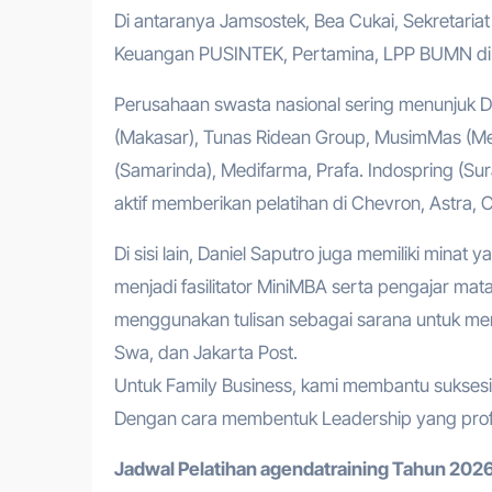
Di antaranya Jamsostek, Bea Cukai, Sekretari
Keuangan PUSINTEK, Pertamina, LPP BUMN di 
Perusahaan swasta nasional sering menunjuk Da
(Makasar), Tunas Ridean Group, MusimMas (Med
(Samarinda), Medifarma, Prafa. Indospring (Sura
aktif memberikan pelatihan di Chevron, Astra
Di sisi lain, Daniel Saputro juga memiliki minat y
menjadi fasilitator MiniMBA serta pengajar mat
menggunakan tulisan sebagai sarana untuk mem
Swa, dan Jakarta Post.
Untuk Family Business, kami membantu suksesi
Dengan cara membentuk Leadership yang prof
Jadwal Pelatihan a
gendatraining
Tahun 2026