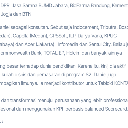
at DPR, Jasa Sarana BUMD Jabara, BioFarma Bandung, Kement
Jogja dan BTN.
niel sebagai konsultan. Sebut saja Indocement, Triputra, Bo
an), Capella (Medan), CPSSoft, ILP, Darya Varia, KPUC
baya) dan Acer (Jakarta) , Infomedia dan Sentul City. Beliau 
, Commonwealth Bank, TOTAL EP, Holcim dan banyak lainnya
ang besar terhadap dunia pendidikan. Karena itu, kini, dia aktif
a kuliah bisnis dan pemasaran di program S2. Daniel juga
bagikan ilmunya. Ia menjadi kontributor untuk Tabloid KONT
 dan transformasi menuju perusahaan yang lebih professional
esional dan menggunakan KPI berbasis balanced Scorecard
 :