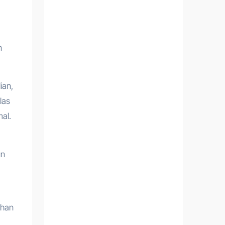
n
ian,
las
al.
un
ihan