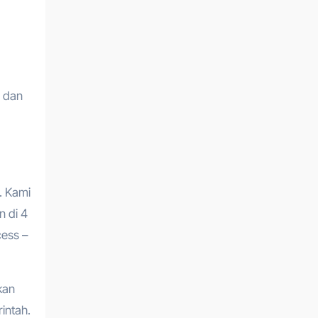
i dan
. Kami
 di 4
cess –
kan
intah.