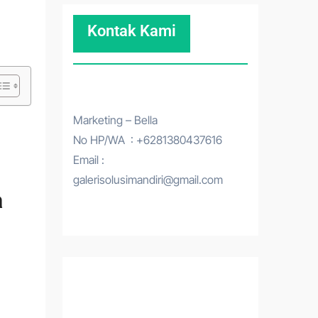
Kontak Kami
Marketing – Bella
No HP/WA : +6281380437616
Email :
galerisolusimandiri@gmail.com
a