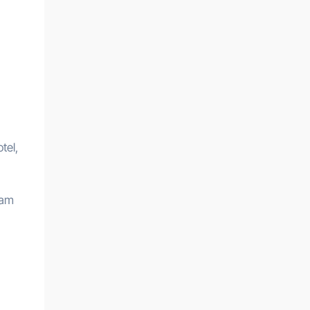
tel,
fam