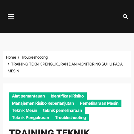
Skip
to
content
Home
Troubleshooting
TRAINING TEKNIK PENGUKURAN DAN MONITORING SUHU PADA
MESIN
Alat pemantauan
Identifikasi Risiko
Manajemen Risiko Keberlanjutan
Pemeliharaan Mesin
Teknik Mesin
teknik pemeliharaan
Teknik Pengukuran
Troubleshooting
TRAINING TEKNIK