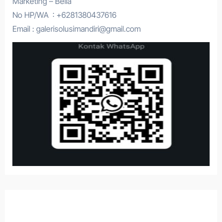
Marketing – Bella
No HP/WA : +6281380437616
Email : galerisolusimandiri@gmail.com