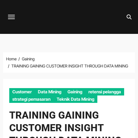
Skip
to
content
Home
Gaining
TRAINING GAINING CUSTOMER INSIGHT THROUGH DATA MINING
Customer
Data Mining
Gaining
retensi pelangga
strategi pemasaran
Teknik Data Mining
TRAINING GAINING
CUSTOMER INSIGHT