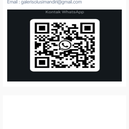
Email : galerisolusimandiri@gmail.com