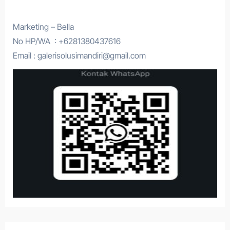
Marketing – Bella
No HP/WA : +6281380437616
Email : galerisolusimandiri@gmail.com