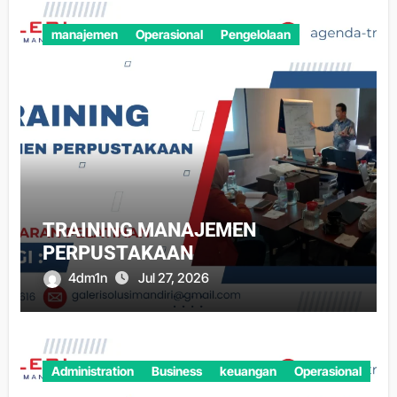
manajemen
Operasional
Pengelolaan
TRAINING MANAJEMEN
PERPUSTAKAAN
4dm1n
Jul 27, 2026
Administration
Business
keuangan
Operasional