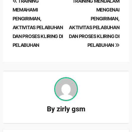
TRAINING
TRAINING MENDALAM
navigation
MEMAHAMI
MENGENAI
PENGIRIMAN,
PENGIRIMAN,
AKTIVITAS PELABUHAN
AKTIVITAS PELABUHAN
DAN PROSES KLIRING DI
DAN PROSES KLIRING DI
PELABUHAN
PELABUHAN
By
zirly gsm