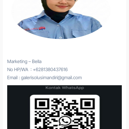
Marketing – Bella
No HP/WA : +6281380437616
Email : galerisolusimandiri@gmail.com