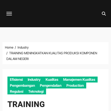
Skip
to
content
Home
Industry
TRAINING MENINGKATKAN KUALITAS PRODUKSI KOMPONEN
DALAM NEGERI
Efisiensi
Industry
Kualitas
Manajemen Kualitas
Pengembangan
Pengendalian
Production
Regulasi
Teknologi
TRAINING