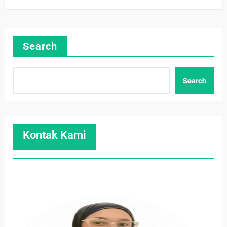
Search
Search
Kontak Kami