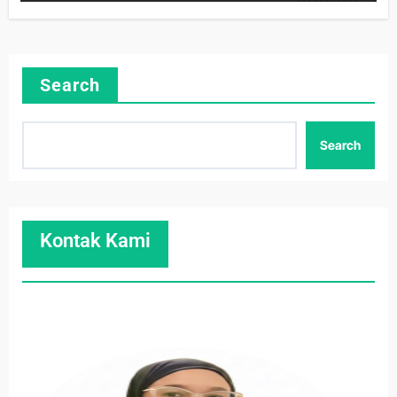
Search
Search
Kontak Kami