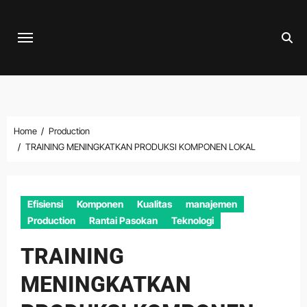
Skip
to
content
Home
Production
TRAINING MENINGKATKAN PRODUKSI KOMPONEN LOKAL
Efisiensi
Komponen
Kualitas
manajemen
Production
Rantai Pasokan
Teknologi
TRAINING
MENINGKATKAN