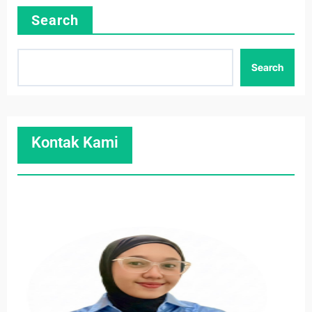
Search
Search
Kontak Kami