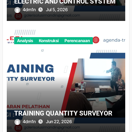
ELECTRIC AND CONTROL SYSTEM
4dm1n
Jul 5, 2026
Analysis
Konstruksi
Perencanaan
TRAINING QUANTITY SURVEYOR
4dm1n
Jun 22, 2026