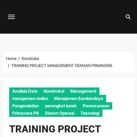
Skip
to
content
Home
Konstruksi
TRAINING PROJECT MANAGEMENT DENGAN PRIMAVERA
Analisis Data
Konstruksi
Management
manajemen resiko
Manajemen Sumberdaya
Pengendalian
perangkat lunak
Perencanaan
Primavera P6
Sistem Operasi
Teknologi
TRAINING PROJECT