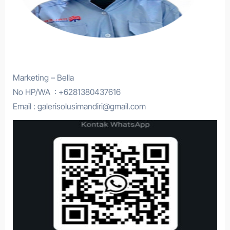
Marketing – Bella
No HP/WA : +6281380437616
Email : galerisolusimandiri@gmail.com