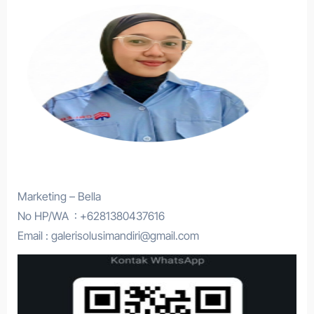
Marketing – Bella
No HP/WA : +6281380437616
Email : galerisolusimandiri@gmail.com