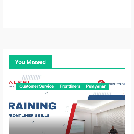
You Missed
Customer Service
Frontliners
Pelayanan