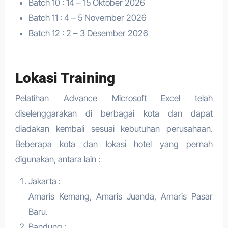
Batch 10 : 14 – 15 Oktober 2026
Batch 11 : 4 – 5 November 2026
Batch 12 : 2 – 3 Desember 2026
Lokasi Training
Pelatihan Advance Microsoft Excel telah
diselenggarakan di berbagai kota dan dapat
diadakan kembali sesuai kebutuhan perusahaan.
Beberapa kota dan lokasi hotel yang pernah
digunakan, antara lain :
Jakarta :
Amaris Kemang, Amaris Juanda, Amaris Pasar
Baru.
Bandung :