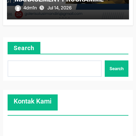
4dm1n
Jul 14, 2026
Search
Search
Kontak Kami