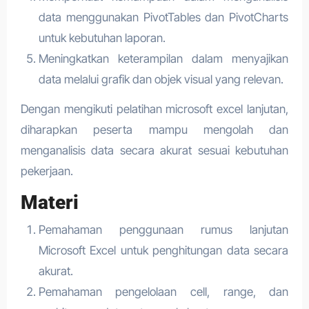
data menggunakan PivotTables dan PivotCharts
untuk kebutuhan laporan.
Meningkatkan keterampilan dalam menyajikan
data melalui grafik dan objek visual yang relevan.
Dengan mengikuti pelatihan microsoft excel lanjutan,
diharapkan peserta mampu mengolah dan
menganalisis data secara akurat sesuai kebutuhan
pekerjaan.
Materi
Pemahaman penggunaan rumus lanjutan
Microsoft Excel untuk penghitungan data secara
akurat.
Pemahaman pengelolaan cell, range, dan