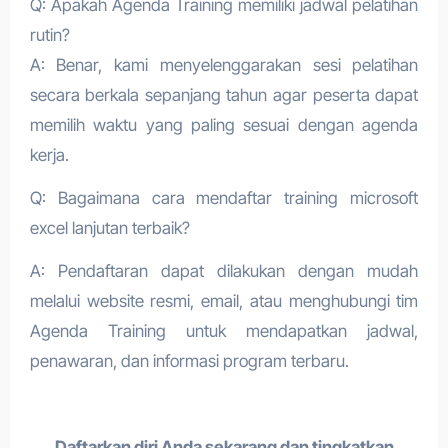
Q: Apakah Agenda Training memiliki jadwal pelatihan
rutin?
A: Benar, kami menyelenggarakan sesi pelatihan
secara berkala sepanjang tahun agar peserta dapat
memilih waktu yang paling sesuai dengan agenda
kerja.
Q: Bagaimana cara mendaftar training microsoft
excel lanjutan terbaik
?
A: Pendaftaran dapat dilakukan dengan mudah
melalui website resmi, email, atau menghubungi tim
Agenda Training untuk mendapatkan jadwal,
penawaran, dan informasi program terbaru.
Daftarkan diri Anda sekarang dan tingkatkan