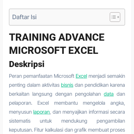
Daftar Isi
TRAINING ADVANCE
MICROSOFT EXCEL
Deskripsi
Peran pemanfaatan Microsoft
Excel
menjadi semakin
penting dalam aktivitas
bisnis
dan pendidikan karena
berkaitan langsung dengan pengolahan
data
dan
pelaporan. Excel membantu mengelola angka,
menyusun
laporan
, dan menyajikan informasi secara
sistematis untuk mendukung pengambilan
keputusan. Fitur kalkulasi dan grafik membuat proses