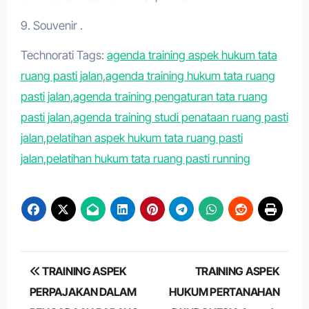
9. Souvenir .
Technorati Tags:
agenda training aspek hukum tata
ruang pasti jalan
,
agenda training hukum tata ruang
pasti jalan
,
agenda training pengaturan tata ruang
pasti jalan
,
agenda training studi penataan ruang pasti
jalan
,
pelatihan aspek hukum tata ruang pasti
jalan
,
pelatihan hukum tata ruang pasti running
Post
TRAINING ASPEK
TRAINING ASPEK
navigation
PERPAJAKAN DALAM
HUKUM PERTANAHAN