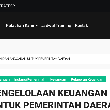
STRATEGY
INISTRASI LOGISTIK
Pelatihan Kami
Jadwal Training
Kontak
WORK
CORD MANAGEMENT COMPLIANCE
L AND RECORDS MANAGEMENT
AN DAN ANGGARAN UNTUK PEMERINTAH DAERAH
ITALISASI ARSIP
ATA PROCESSING
angan
Instansi Pemerintah
keuangan
Pelaporan Keuangan
PENGELOLAAN KEUANGAN
NTUK PEMERINTAH DAER