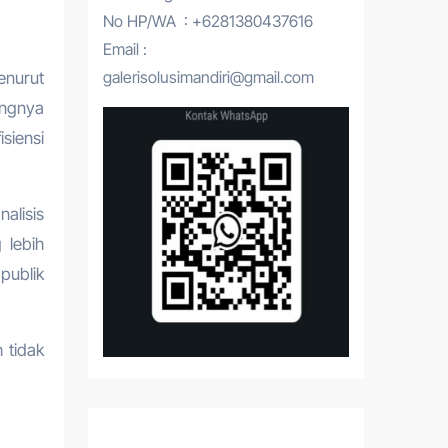
No HP/WA : +6281380437616
Email :
galerisolusimandiri@gmail.com
enurut
angnya
siensi
alisis
 lebih
publik
 tidak