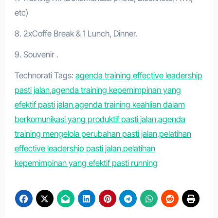
etc)
8. 2xCoffe Break & 1 Lunch, Dinner.
9. Souvenir .
Technorati Tags:
agenda training effective leadership
pasti jalan
,
agenda training kepemimpinan yang
efektif pasti jalan
,
agenda training keahlian dalam
berkomunikasi yang produktif pasti jalan
,
agenda
training mengelola perubahan pasti jalan
,
pelatihan
effective leadership pasti jalan
,
pelatihan
kepemimpinan yang efektif pasti running