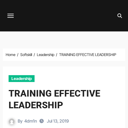
Skip
to
content
Home
Softskill
Leadership
TRAINING EFFECTIVE LEADERSHIP
Leadership
TRAINING EFFECTIVE
LEADERSHIP
By
4dm1n
Jul 13, 2019