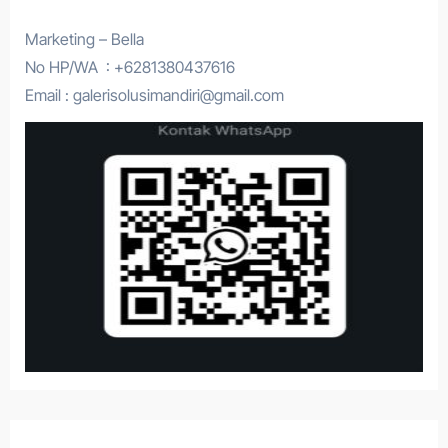
Marketing – Bella
No HP/WA : +6281380437616
Email : galerisolusimandiri@gmail.com