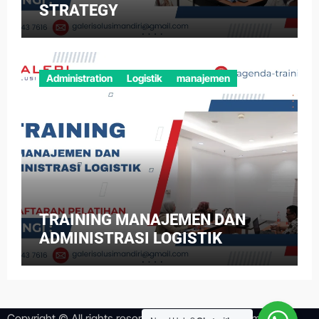
STRATEGY
Administration
Logistik
manajemen
TRAINING MANAJEMEN DAN
ADMINISTRASI LOGISTIK
Copyright © All rights reserved
|
Newsper
by
Themeansar
.