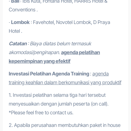
·
Bali
: Ibis Kuta, Fontana Hotel, HARRIS Hotel &
Conventions .
·
Lombok
: Favehotel, Novotel Lombok, D Praya
Hotel .
Catatan
: Biaya diatas belum termasuk
akomodasi/penginapan.
agenda pelatihan
kepemimpinan yang efektif
Investasi Pelatihan
Agenda Training
:
agenda
training keahlian dalam berkomunikasi yang produktif
1. Investasi pelatihan selama tiga hari tersebut
menyesuaikan dengan jumlah peserta (on call).
*Please feel free to contact us.
2. Apabila perusahaan membutuhkan paket in house