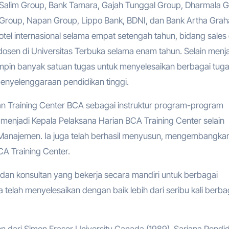
 Salim Group, Bank Tamara, Gajah Tunggal Group, Dharmala G
roup, Napan Group, Lippo Bank, BDNI, dan Bank Artha Graha
otel internasional selama empat setengah tahun, bidang sales
osen di Universitas Terbuka selama enam tahun. Selain menj
mpin banyak satuan tugas untuk menyelesaikan berbagai tug
nyelenggaraan pendidikan tinggi.
dan Training Center BCA sebagai instruktur program-program
enjadi Kepala Pelaksana Harian BCA Training Center selain
anajemen. Ia juga telah berhasil menyusun, mengembangka
A Training Center.
r dan konsultan yang bekerja secara mandiri untuk berbagai
ia telah menyelesaikan dengan baik lebih dari seribu kali berba
 dari Simon Fraser University Canada (1989), Sarjana Pendi