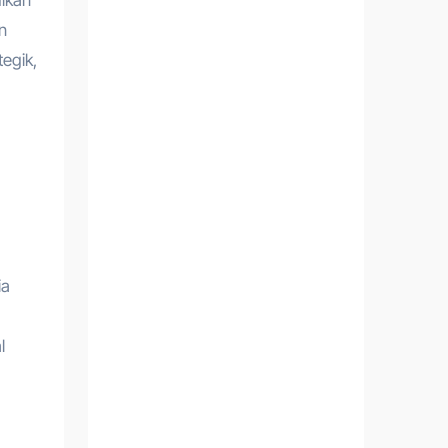
n
egik,
ia
l