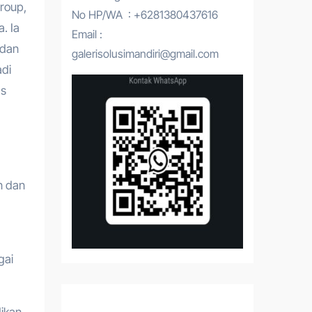
roup,
No HP/WA : +6281380437616
. Ia
Email :
 dan
galerisolusimandiri@gmail.com
adi
as
n dan
gai
dikan