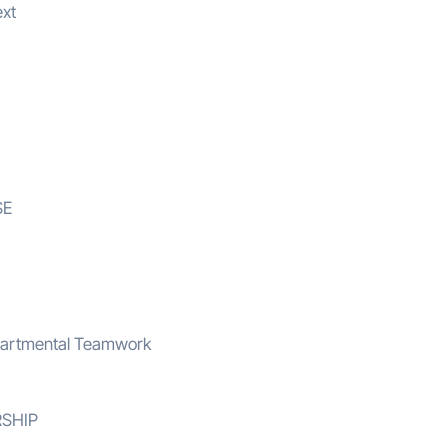
xt
SE
epartmental Teamwork
RSHIP