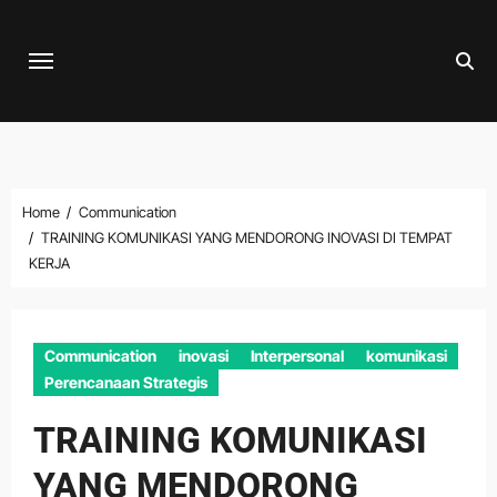
Skip
to
content
Home
Communication
TRAINING KOMUNIKASI YANG MENDORONG INOVASI DI TEMPAT
KERJA
Communication
inovasi
Interpersonal
komunikasi
Perencanaan Strategis
TRAINING KOMUNIKASI
YANG MENDORONG