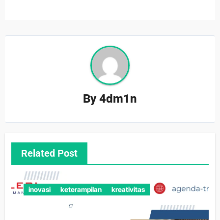
By
4dm1n
Related Post
inovasi
keterampilan
kreativitas