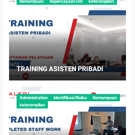
Kemampuan
Kepercayaan Diri
keterampilan
TRAINING ASISTEN PRIBADI
Administration
Identifikasi Risiko
Kemampuan
keterampilan