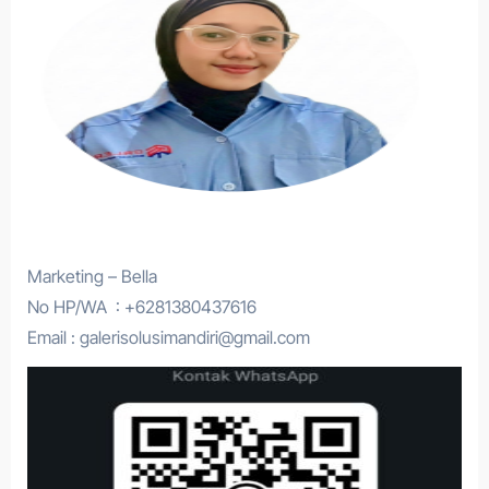
Marketing – Bella
No HP/WA : +6281380437616
Email : galerisolusimandiri@gmail.com