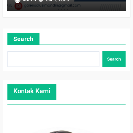
Search
Search
Kontak Kami