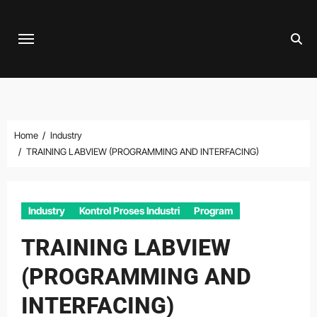
Skip
to
content
Home
Industry
TRAINING LABVIEW (PROGRAMMING AND INTERFACING)
Industry
Kontrol Proses Industri
Program
TRAINING LABVIEW
(PROGRAMMING AND
INTERFACING)