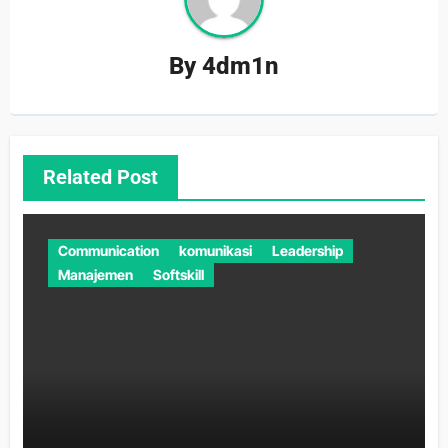
By
4dm1n
Related Post
Communication
komunikasi
Leadership
Manajemen
Softskill