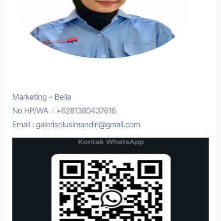
Marketing – Bella
No HP/WA : +6281380437616
Email : galerisolusimandiri@gmail.com