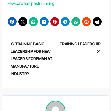
kewibawaan pasti running
Post
TRAINING BASIC
TRAINING LEADERSHIP
navigation
LEADERSHIP FOR NEW
LEADER & FOREMAN AT
MANUFACTURE
INDUSTRY