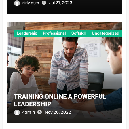
zirly gsm
Jul 21, 2023
Leadership
Professional
Softskill
Uncategorized
TRAINING ONLINE A POWERFUL
LEADERSHIP
4dm1n
Nov 26, 2022