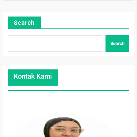
Search
Search
Kontak Kami