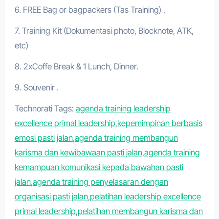
6. FREE Bag or bagpackers (Tas Training) .
7. Training Kit (Dokumentasi photo, Blocknote, ATK,
etc)
8. 2xCoffe Break & 1 Lunch, Dinner.
9. Souvenir .
Technorati Tags:
agenda training leadership
excellence primal leadership
,
kepemimpinan berbasis
emosi pasti jalan
,
agenda training membangun
karisma dan kewibawaan pasti jalan
,
agenda training
kemampuan komunikasi kepada bawahan pasti
jalan
,
agenda training penyelasaran dengan
organisasi pasti jalan
,
pelatihan leadership excellence
primal leadership
,
pelatihan membangun karisma dan