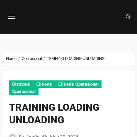
Skip
to
content
Home
Operasional
TRAINING LOADING UNLOADING
Distribusi
Efisiensi
Efisiensi Operasional
Operasional
TRAINING LOADING
UNLOADING
By
4dm1n
May 29, 2026