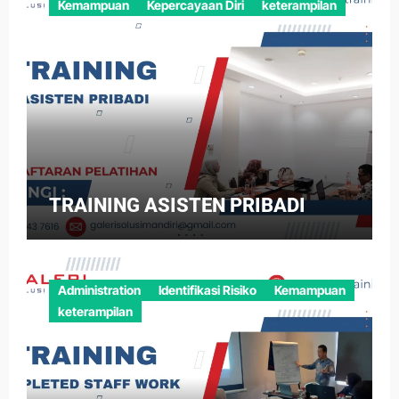
Kemampuan
Kepercayaan Diri
keterampilan
TRAINING ASISTEN PRIBADI
Administration
Identifikasi Risiko
Kemampuan
keterampilan