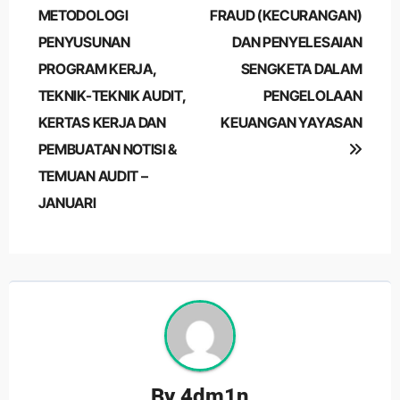
navigation
METODOLOGI
FRAUD (KECURANGAN)
PENYUSUNAN
DAN PENYELESAIAN
PROGRAM KERJA,
SENGKETA DALAM
TEKNIK-TEKNIK AUDIT,
PENGELOLAAN
KERTAS KERJA DAN
KEUANGAN YAYASAN
PEMBUATAN NOTISI &
TEMUAN AUDIT –
JANUARI
By
4dm1n