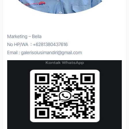
Marketing – Bella
No HP/WA : +6281380437616
Email : galerisolusimandiri@gmail.com