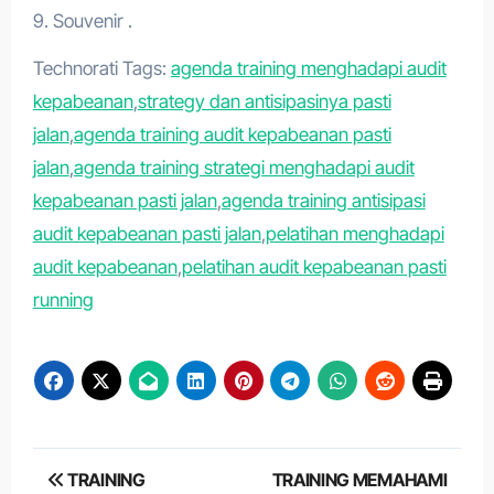
9. Souvenir .
Technorati Tags:
agenda training menghadapi audit
kepabeanan
,
strategy dan antisipasinya pasti
jalan
,
agenda training audit kepabeanan pasti
jalan
,
agenda training strategi menghadapi audit
kepabeanan pasti jalan
,
agenda training antisipasi
audit kepabeanan pasti jalan
,
pelatihan menghadapi
audit kepabeanan
,
pelatihan audit kepabeanan pasti
running
Post
TRAINING
TRAINING MEMAHAMI