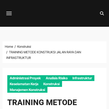
Skip
to
content
Home
Konstruksi
TRAINING METODE KONSTRUKSI JALAN RAYA DAN
INFRASTRUKTUR
Administrasi Proyek
Analisis Risiko
Infrastruktur
Keselamatan Kerja
Konstruksi
Manajemen Konstruksi
TRAINING METODE