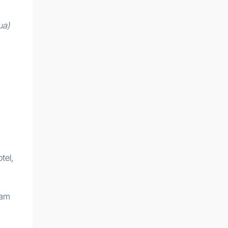
ua)
tel,
fam