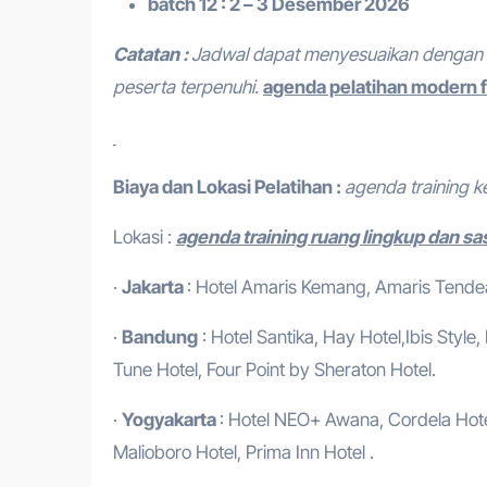
batch 12 : 2 – 3 Desember 2026
Catatan :
Jadwal dapat menyesuaikan dengan 
peserta terpenuhi.
agenda pelatihan modern f
Biaya dan Lokasi Pelatihan :
agenda training k
Lokasi :
agenda training ruang lingkup dan sas
·
Jakarta
: Hotel Amaris Kemang, Amaris Tendean
·
Bandung
: Hotel Santika, Hay Hotel,Ibis Style
Tune Hotel, Four Point by Sheraton Hotel.
·
Yogyakarta
: Hotel NEO+ Awana, Cordela Hotel
Malioboro Hotel, Prima Inn Hotel .