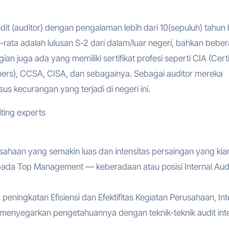
audit (auditor) dengan pengalaman lebih dari 10(sepuluh) tahun 
a-rata adalah lulusan S-2 dari dalam/luar negeri, bahkan bebe
an juga ada yang memiliki sertifikat profesi seperti CIA (Certi
miners), CCSA, CISA, dan sebagainya. Sebagai auditor mereka
s kecurangan yang terjadi di negeri ini.
iting experts
ahaan yang semakin luas dan intensitas persaingan yang kia
epada Top Management — keberadaan atau posisi Internal Aud
ningkatan Efisiensi dan Efektifitas Kegiatan Perusahaan, Int
 menyegarkan pengetahuannya dengan teknik-teknik audit int