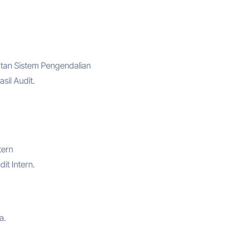
katan Sistem Pengendalian
sil Audit.
tern
it Intern.
a.