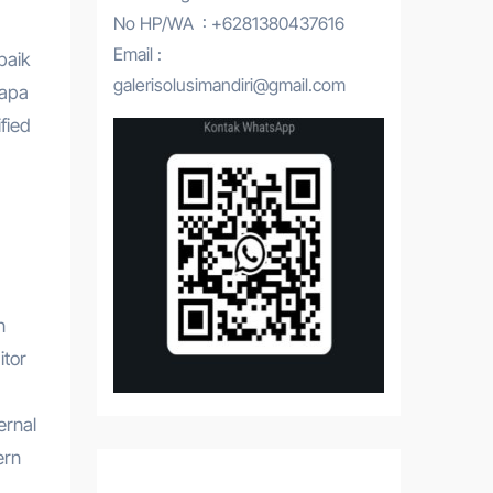
No HP/WA : +6281380437616
Email :
baik
galerisolusimandiri@gmail.com
rapa
fied
n
itor
ernal
ern