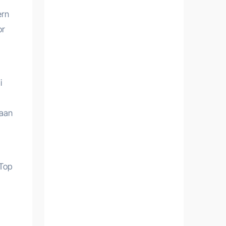
ern
or
i
laan
 Top