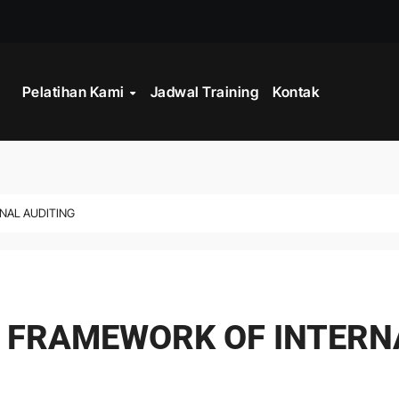
STRATEGY
Pelatihan Kami
Jadwal Training
Kontak
INISTRASI LOGISTIK
WORK
CORD MANAGEMENT COMPLIANCE
NAL AUDITING
L AND RECORDS MANAGEMENT
ITALISASI ARSIP
ATA PROCESSING
 FRAMEWORK OF INTERN
 PROGRAM