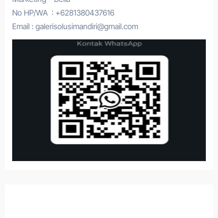
No HP/WA : +6281380437616
Email : galerisolusimandiri@gmail.com