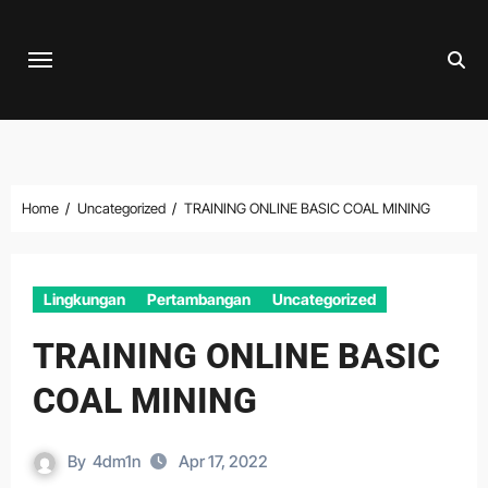
Skip
to
content
Home
Uncategorized
TRAINING ONLINE BASIC COAL MINING
Lingkungan
Pertambangan
Uncategorized
TRAINING ONLINE BASIC
COAL MINING
By
4dm1n
Apr 17, 2022