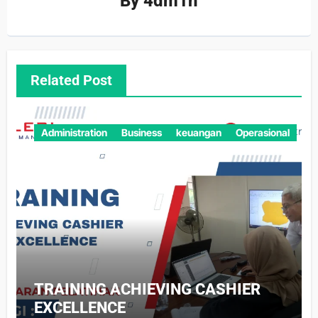
By
4dm1n
Related Post
Administration
Business
keuangan
Operasional
TRAINING ACHIEVING CASHIER
EXCELLENCE