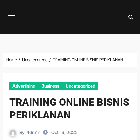
Skip
to
content
Home
Uncategorized
TRAINING ONLINE BISNIS PERIKLANAN
Advertising
Business
Uncategorized
TRAINING ONLINE BISNIS
PERIKLANAN
By
4dm1n
Oct 16, 2022