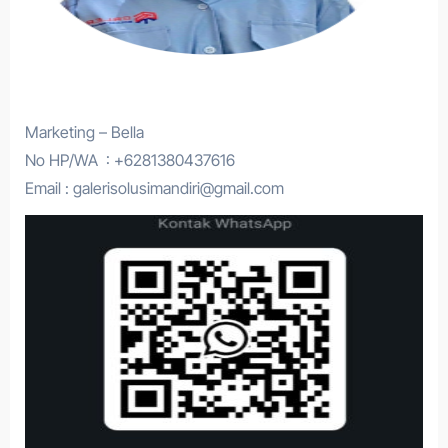
Marketing – Bella
No HP/WA : +6281380437616
Email : galerisolusimandiri@gmail.com